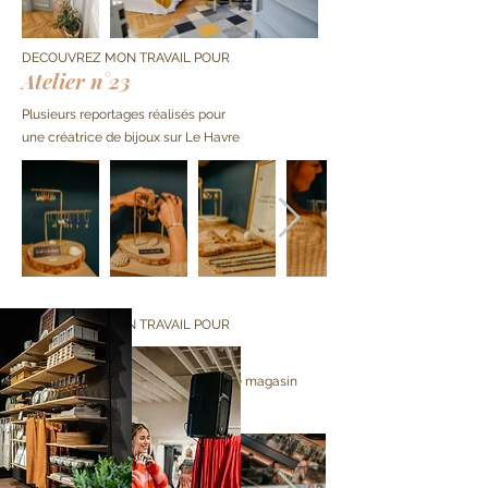
DECOUVREZ MON TRAVAIL POUR
Atelier n°23
Plusieurs reportages réalisés pour
une
créatrice
de bijoux sur
Le Havre
DECOUVREZ MON TRAVAIL POUR
H&M
Reportage photo pour un opening de magasin
H&M à Paris
La Défense.