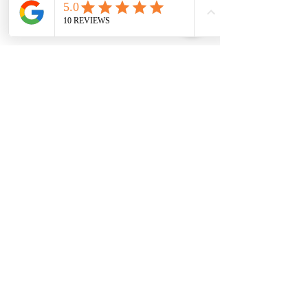
"U
n style bien à elle, un travail de qualité.
Je recommande chaudement."
mars 2022
Aurélie de Danse avec la Louve