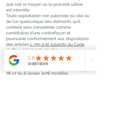
que soit le moyen ou le procédé utilisé,
est interdite.
Toute exploitation non autorisée du site ou
de l’un quelconque des éléments qu’il
contient sera considérée comme
constitutive d’une contrefaçon et
poursuivie conformément aux dispositions
des articles
L.335-2 et suivants du Code
de Propriété Intellectuelle
.
3 – CNIL et RGPD
Conformément aux dispositions de
la loi
78-17 du 6 janvier 1978 modifiée
,
l’utilisateur du site
https://www.charlenebraquehais.fr
dispose d’un droit d’accès, de modification
et de suppression des informations
collectées. Pour exercer ce droit, envoyez
un message à notre Délégué à la
Protection des Données :
braquehais.charlene@gmail.com
ChB