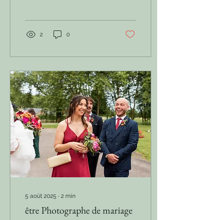
capturer l’émotion d’un
lieu, l’instant suspendu,...
2
0
5 août 2025
∙
2
min
être Photographe de mariage