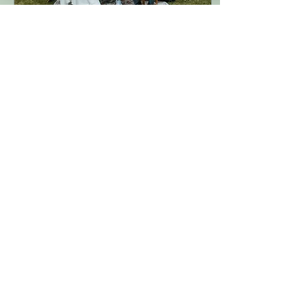
26 févr. 2024
∙
2
min
Les photos de groupe à un
mariage
Mes astuces, conseils
pour réussir les photos de
groupe à un mariage Un
mariage est un
événement rempli
d'émotions, de rires et
de...
8
0
Voir plus