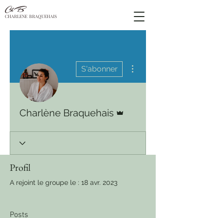
ChB
CHARLENE BRAQUEHAIS
Plus d'actions
S'abonner
Administrateur
Charlène Braquehais
Profil
A rejoint le groupe le : 18 avr. 2023
Posts