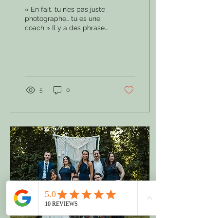
« En fait, tu n’es pas juste
photographe… tu es une
coach » Il y a des phrases
qui marquent, et celle-ci,
je ne suis pas près de...
5
0